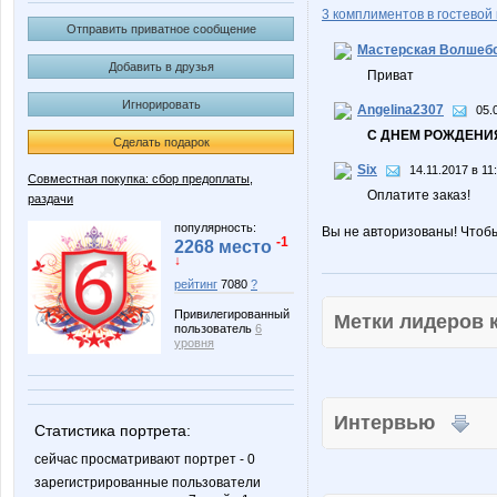
3 комплиментов в гостевой 
Отправить приватное сообщение
Мастерская Волшебс
Добавить в друзья
Приват
Игнорировать
Angelina2307
05.
С ДНЕМ РОЖДЕНИЯ
Сделать подарок
Six
14.11.2017 в 11
Совместная покупка: сбор предоплаты,
Оплатите заказ!
раздачи
популярность:
Вы не авторизованы! Чтоб
-1
2268 место
↓
рейтинг
7080
?
Привилегированный
Метки лидеров
пользователь
6
уровня
Интервью
Статистика портрета:
сейчас просматривают портрет - 0
зарегистрированные пользователи